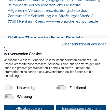
ist folgende Verbraucherschlichtungsstelle:
Allgemeine Verbraucherschlichtungsstelle des
Zentrums für Schlichtung e.V. Straßburger Straße 8,
77694 Kehl am Rhein,
www.verbraucher-schlichter.de
Weitere Themen in diesem Bereich:
Datenschutzbestimmungen
Wir verwenden Cookies
Wir können diese zur Analyse unserer Besucherdaten platzieren, um
unsere Webseite zu verbessern, personalisierte Inhalte anzuzeigen und
Impressum
Datenschutz
Cookie-Erklärung
Ihnen ein großartiges Webseiten-Erlebnis zu bieten. Für weitere
Informationen zu den von uns verwendeten Cookies öffnen Sie die
Kontakt
Einstellungen.
© 2026 HTW Ingenieure
Notwendig
Funktional
Werbung
Alle akzeptieren
Einstellungen speichern