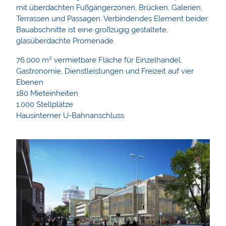
mit überdachten Fußgängerzonen, Brücken, Galerien,
Terrassen und Passagen. Verbindendes Element beider
Bauabschnitte ist eine großzügig gestaltete,
glasüberdachte Promenade.
76.000 m² vermietbare Fläche für Einzelhandel,
Gastronomie, Dienstleistungen und Freizeit auf vier
Ebenen
180 Mieteinheiten
1.000 Stellplätze
Hausinterner U-Bahnanschluss