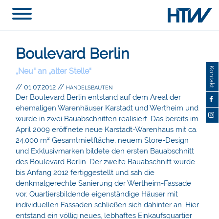
Boulevard Berlin
Kontakt
„Neu“ an „alter Stelle“
// 01.07.2012
//
HANDELSBAUTEN
Der Boulevard Berlin entstand auf dem Areal der
ehemaligen Warenhäuser Karstadt und Wertheim und
wurde in zwei Bauabschnitten realisiert. Das bereits im
April 2009 eröffnete neue Karstadt-Warenhaus mit ca.
24.000 m² Gesamtmietfläche, neuem Store-Design
und Exklusivmarken bildete den ersten Bauabschnitt
des Boulevard Berlin. Der zweite Bauabschnitt wurde
bis Anfang 2012 fertiggestellt und sah die
denkmalgerechte Sanierung der Wertheim-Fassade
vor. Quartiersbildende eigenständige Häuser mit
individuellen Fassaden schließen sich dahinter an. Hier
entstand ein völlig neues, lebhaftes Einkaufsquartier