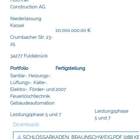
HochTief
Construction AG
Niederlassung
Kassel
20.000.000,00 €
Crumbacher Str. 23-
25
34277 Fuldabrück
Portfolio
Fertigstellung
Sanitär-, Heizungs-,
Lüftungs-, Kälte-,
Elektro-, Förder- und
2007
Feuerlöschtechnik,
Gebäudeautomation
Leistungsphase
Leistungsphase 5 und 7
5 und 7
Downloads
SCHLOSSARKADEN_BRAUNSCHWEIG.PDF
[288 K